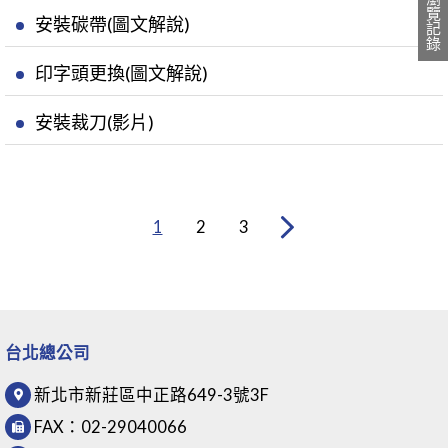
瀏覽記錄
安裝碳帶(圖文解說)
印字頭更換(圖文解說)
安裝裁刀(影片)
1
2
3
台北總公司
新北市新莊區中正路649-3號3F
FAX：
02-29040066